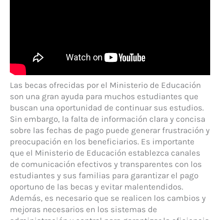
Las becas ofrecidas por el Ministerio de Educación
son una gran ayuda para muchos estudiantes que
buscan una oportunidad de continuar sus estudios.
Sin embargo, la falta de información clara y concisa
sobre las fechas de pago puede generar frustración y
preocupación en los beneficiarios. Es importante
que el Ministerio de Educación establezca canales
de comunicación efectivos y transparentes con los
estudiantes y sus familias para garantizar el pago
oportuno de las becas y evitar malentendidos.
Además, es necesario que se realicen los cambios y
mejoras necesarios en los sistemas de