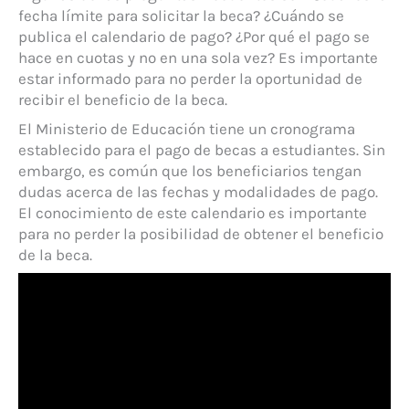
fecha límite para solicitar la beca? ¿Cuándo se
publica el calendario de pago? ¿Por qué el pago se
hace en cuotas y no en una sola vez? Es importante
estar informado para no perder la oportunidad de
recibir el beneficio de la beca.
El Ministerio de Educación tiene un cronograma
establecido para el pago de becas a estudiantes. Sin
embargo, es común que los beneficiarios tengan
dudas acerca de las fechas y modalidades de pago.
El conocimiento de este calendario es importante
para no perder la posibilidad de obtener el beneficio
de la beca.