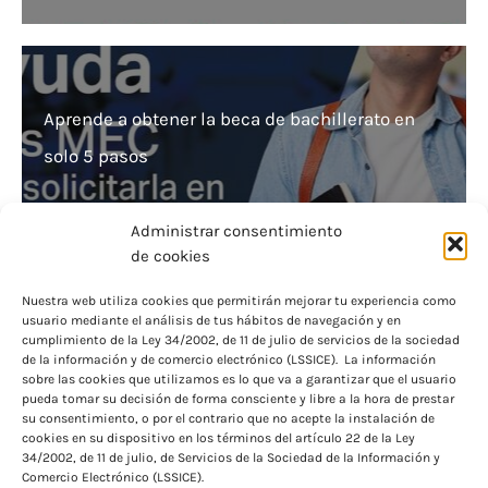
Aprende a obtener la beca de bachillerato en
solo 5 pasos
Administrar consentimiento
de cookies
Nuestra web utiliza cookies que permitirán mejorar tu experiencia como
usuario mediante el análisis de tus hábitos de navegación y en
Becas MEC: ¡Descubre cómo obtener montos
cumplimiento de la Ley 34/2002, de 11 de julio de servicios de la sociedad
de la información y de comercio electrónico (LSSICE). La información
variables al ingresar tu cuantía!
sobre las cookies que utilizamos es lo que va a garantizar que el usuario
pueda tomar su decisión de forma consciente y libre a la hora de prestar
su consentimiento, o por el contrario que no acepte la instalación de
cookies en su dispositivo en los términos del artículo 22 de la Ley
34/2002, de 11 de julio, de Servicios de la Sociedad de la Información y
Comercio Electrónico (LSSICE).