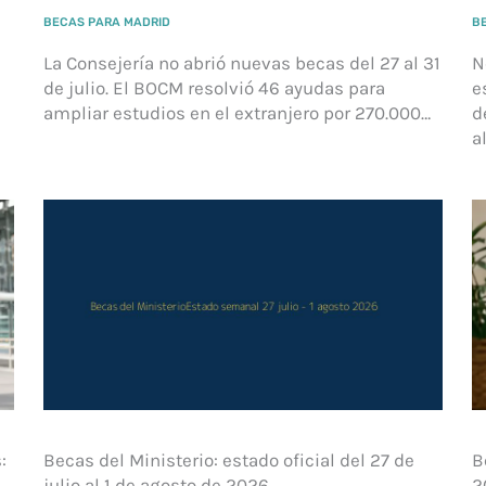
BECAS PARA MADRID
B
La Consejería no abrió nuevas becas del 27 al 31
N
de julio. El BOCM resolvió 46 ayudas para
e
ampliar estudios en el extranjero por 270.000…
d
a
:
Becas del Ministerio: estado oficial del 27 de
B
julio al 1 de agosto de 2026
2