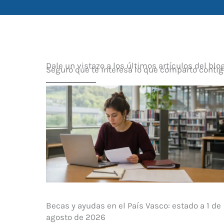
Dale un vistazo a los últimos artículos del blo
Seguro que te interesa lo que comparto conti
Becas y ayudas en el País Vasco: estado a 1 de
agosto de 2026