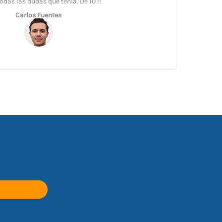
odas las dudas que tenía. De 10 !!
Carlos Fuentes