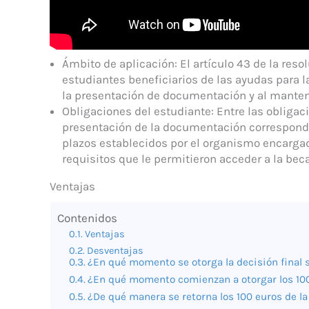
Ámbito de aplicación: El artículo 43 de la reso
estudiantes beneficiarios de las ayudas para l
la presentación de documentación y al mantenim
Obligaciones del estudiante: Entre las obligac
presentación de la documentación correspondi
plazos establecidos por el organismo encargad
requisitos que le permitieron acceder a la bec
Ventajas
Contenidos
Ventajas
Desventajas
¿En qué momento se otorga la decisión final 
¿En qué momento comienzan a otorgar los 100
¿De qué manera se retorna los 100 euros de l