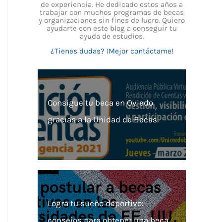
de experiencia. He dedicado estos años a
trabajar con muchos programas de becas
y organizaciones sin fines de lucro. Quiero
ayudarte con este blog a conseguir tu
ayuda de estudios.
¿Tienes dudas? ¡Mejor contáctame!
Consigue tu beca en Oviedo
gracias a la Unidad de Becas
Logra tu sueño deportivo:
consejos para obtener una beca