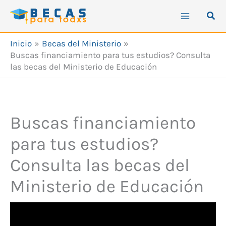
Ir
Busc
al
contenido
Inicio
Becas del Ministerio
Buscas financiamiento para tus estudios? Consulta
las becas del Ministerio de Educación
Buscas financiamiento
para tus estudios?
Consulta las becas del
Ministerio de Educación