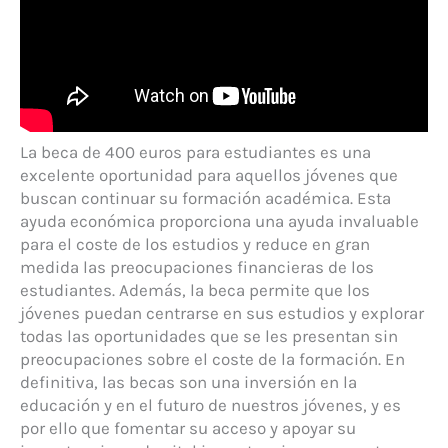
La beca de 400 euros para estudiantes es una
excelente oportunidad para aquellos jóvenes que
buscan continuar su formación académica. Esta
ayuda económica proporciona una ayuda invaluable
para el coste de los estudios y reduce en gran
medida las preocupaciones financieras de los
estudiantes. Además, la beca permite que los
jóvenes puedan centrarse en sus estudios y explorar
todas las oportunidades que se les presentan sin
preocupaciones sobre el coste de la formación. En
definitiva, las becas son una inversión en la
educación y en el futuro de nuestros jóvenes, y es
por ello que fomentar su acceso y apoyar su