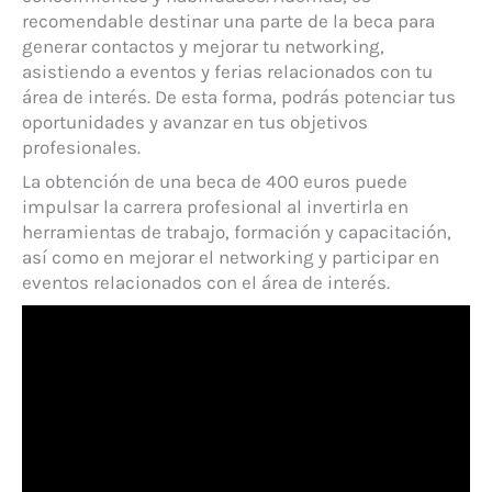
recomendable destinar una parte de la beca para
generar contactos y mejorar tu networking,
asistiendo a eventos y ferias relacionados con tu
área de interés. De esta forma, podrás potenciar tus
oportunidades y avanzar en tus objetivos
profesionales.
La obtención de una beca de 400 euros puede
impulsar la carrera profesional al invertirla en
herramientas de trabajo, formación y capacitación,
así como en mejorar el networking y participar en
eventos relacionados con el área de interés.