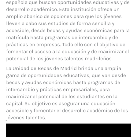
española que buscan oportunidades educativas y de
desarrollo académico. Esta institución ofrece un
amplio abanico de opciones para que los jóvenes
lleven a cabo sus estudios de forma sencilla y
accesible, desde becas y ayudas económicas para la
matrícula hasta programas de intercambio y de
prácticas en empresas. Todo ello con el objetivo de
fomentar el acceso a la educación y de maximizar el
potencial de los jóvenes talentos madrileños.
La Unidad de Becas de Madrid brinda una amplia
gama de oportunidades educativas, que van desde
becas y ayudas económicas hasta programas de
intercambio y prácticas empresariales, para
maximizar el potencial de los estudiantes en la
capital. Su objetivo es asegurar una educación
accesible y fomentar el desarrollo académico de los
jóvenes talentos.