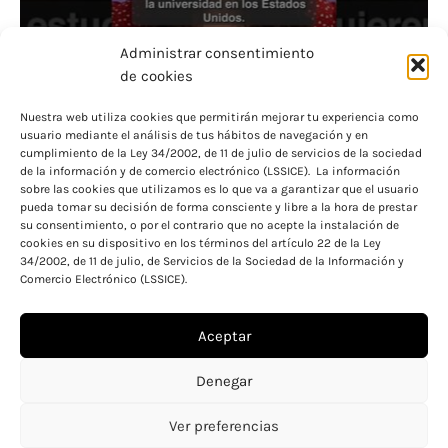
Administrar consentimiento
de cookies
Nuestra web utiliza cookies que permitirán mejorar tu experiencia como
usuario mediante el análisis de tus hábitos de navegación y en
Consigue becas para bachiller en colegios
cumplimiento de la Ley 34/2002, de 11 de julio de servicios de la sociedad
de la información y de comercio electrónico (LSSICE). La información
privados y ahorra dinero
sobre las cookies que utilizamos es lo que va a garantizar que el usuario
pueda tomar su decisión de forma consciente y libre a la hora de prestar
su consentimiento, o por el contrario que no acepte la instalación de
cookies en su dispositivo en los términos del artículo 22 de la Ley
34/2002, de 11 de julio, de Servicios de la Sociedad de la Información y
Comercio Electrónico (LSSICE).
Aceptar
Aviso legal
Política de cookies
Denegar
Política de privacidad
Ver preferencias
Copyright © 2026 Becas y ayudas para educación