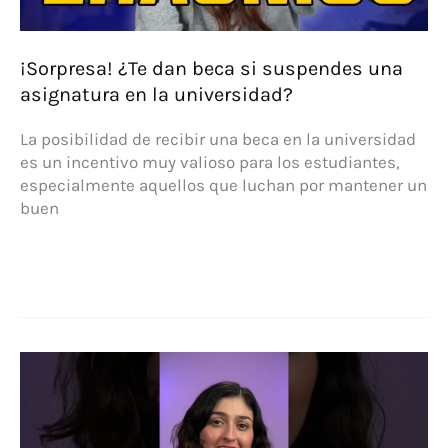
¡Sorpresa! ¿Te dan beca si suspendes una
asignatura en la universidad?
La posibilidad de recibir una beca en la universidad
es un incentivo muy valioso para los estudiantes,
especialmente aquellos que luchan por mantener un
buen
¡Sorpresa!
¿Te
dan
beca
si
suspendes
una
asignatura