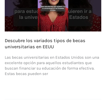
en
la
universidad?
Descubre los variados tipos de becas
universitarias en EEUU
Las becas universitarias en Estados Unidos son una
excelente opción para aquellos estudiantes que
buscan financiar su educación de forma efectiva.
Estas becas pueden ser
Descubre
los
variados
tipos