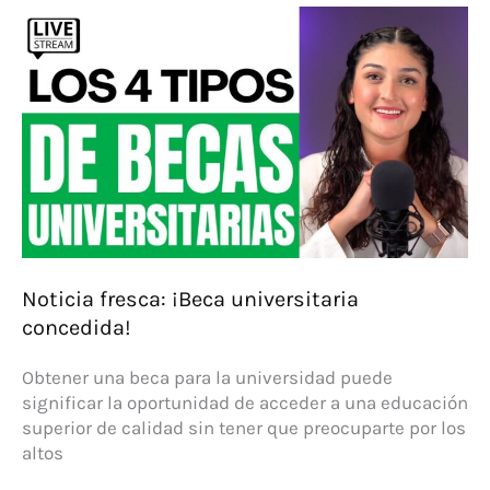
de
becas
universitarias
en
EEUU
Noticia fresca: ¡Beca universitaria
concedida!
Obtener una beca para la universidad puede
significar la oportunidad de acceder a una educación
superior de calidad sin tener que preocuparte por los
altos