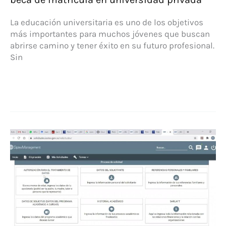
La educación universitaria es uno de los objetivos
más importantes para muchos jóvenes que buscan
abrirse camino y tener éxito en su futuro profesional.
Sin
Aprovecha
esta
oportunidad:
obtén
una
beca
de
matrícula
en
universidad
privada