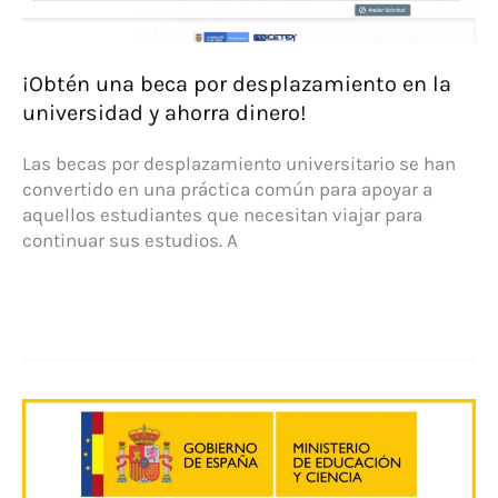
¡Obtén una beca por desplazamiento en la
universidad y ahorra dinero!
Las becas por desplazamiento universitario se han
convertido en una práctica común para apoyar a
aquellos estudiantes que necesitan viajar para
continuar sus estudios. A
¡Obtén
una
beca
por
desplazamiento
en
la
universidad