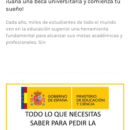
¡Gana una beca universitaria y comienza tu
sueño!
Cada año, miles de estudiantes de todo el mundo
ven en la educación superior una herramienta
fundamental para alcanzar sus metas académicas y
profesionales. Sin
¡Gana
una
beca
universitaria
y
comienza
tu
sueño!