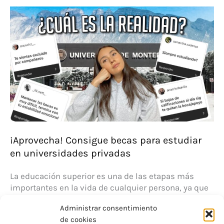
Aragón
para
tus
estudios
no
universitarios
¡Solicita
ya!
🎓
¡Aprovecha! Consigue becas para estudiar
en universidades privadas
La educación superior es una de las etapas más
importantes en la vida de cualquier persona, ya que
además de adquirir conocimientos específicos,
Administrar consentimiento
también se
de cookies