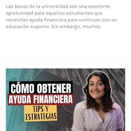
Las becas de la universidad son una excelente
oportunidad para aquellos estudiantes que
necesitan ayuda financiera para continuar con su
educación superior. Sin embargo, muchos
Solicita
tus
becas
universitarias
y
asegura
tu
futuro
académico