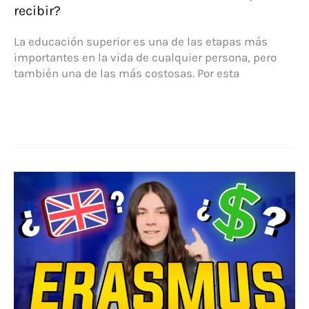
recibir?
La educación superior es una de las etapas más
importantes en la vida de cualquier persona, pero
también una de las más costosas. Por esta
Becas
universitarias:
¿Cuánto
dinero
podrás
recibir?