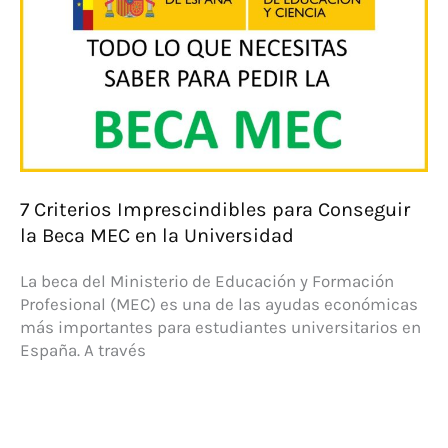
la
universidad
con
una
nota
media
alta
7 Criterios Imprescindibles para Conseguir
la Beca MEC en la Universidad
La beca del Ministerio de Educación y Formación
Profesional (MEC) es una de las ayudas económicas
más importantes para estudiantes universitarios en
España. A través
7
Criterios