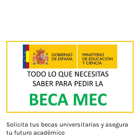
Descubre
la
cuantía
de
las
becas
universitarias
¡Aprovecha
el
apoyo
académico!
Solicita tus becas universitarias y asegura
tu futuro académico