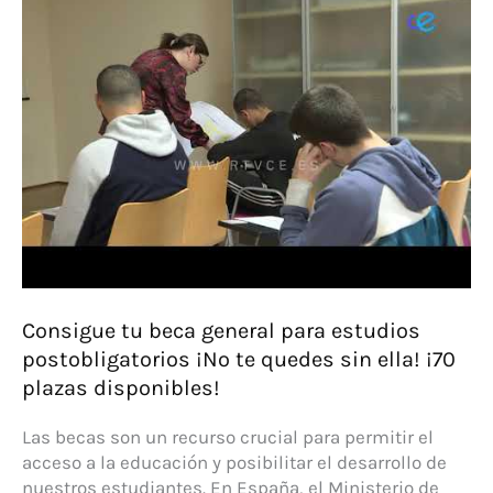
con
cuantía
variable
¡Descubre
cómo
solicitarlas!
Consigue tu beca general para estudios
postobligatorios ¡No te quedes sin ella! ¡70
plazas disponibles!
Las becas son un recurso crucial para permitir el
acceso a la educación y posibilitar el desarrollo de
nuestros estudiantes. En España, el Ministerio de