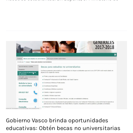
Consigue
tu
beca
general
para
estudios
postobligatorios
¡No
te
quedes
sin
ella!
¡70
plazas
disponibles!
Gobierno Vasco brinda oportunidades
educativas: Obtén becas no universitarias