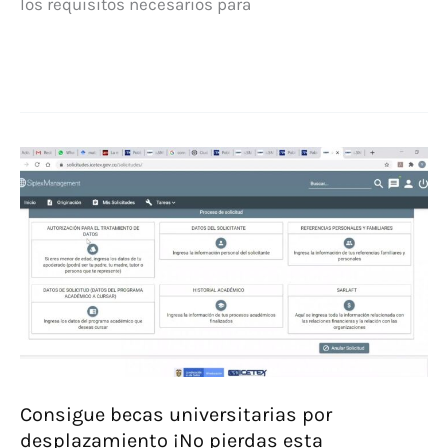
los requisitos necesarios para
Consigue
una
beca
universitaria
en
España:
requisitos
imprescindibles
Consigue becas universitarias por
desplazamiento ¡No pierdas esta