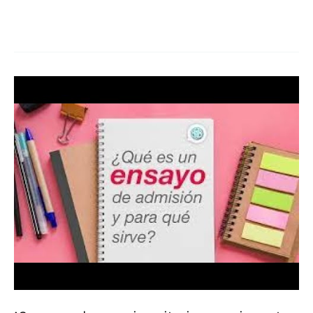
Noticia
fresca:
¡Beca
universitaria
concedida!