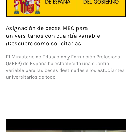
Asignación de becas MEC para
universitarios con cuantía variable
¡Descubre cómo solicitarlas!
El Ministerio de Educación y Formación Profesional
(MEFP) de España ha establecido una cuantía
variable para las becas destinadas a los estudiantes
universitarios de todo
Asignación
de
becas
MEC
para
universitarios