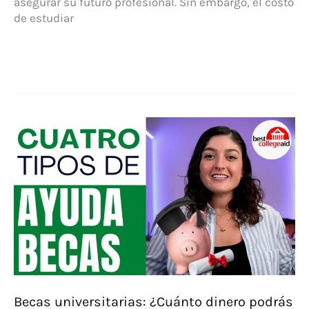
asegurar su futuro profesional. Sin embargo, el costo
de estudiar
Solicita
beca
MEC:
estudiar
en
universidad
privada
es
posible
Becas universitarias: ¿Cuánto dinero podrás