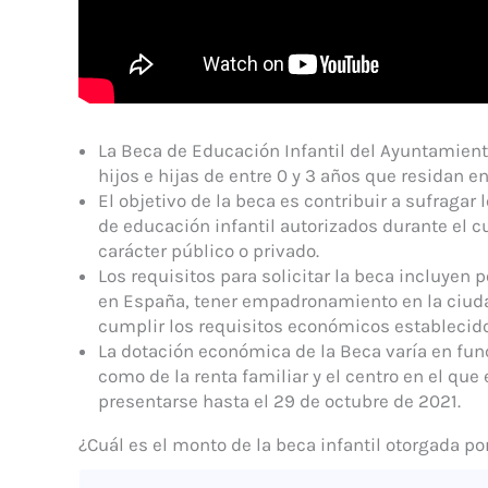
La Beca de Educación Infantil del Ayuntamient
hijos e hijas de entre 0 y 3 años que residan e
El objetivo de la beca es contribuir a sufragar
de educación infantil autorizados durante el 
carácter público o privado.
Los requisitos para solicitar la beca incluyen 
en España, tener empadronamiento en la ciuda
cumplir los requisitos económicos establecid
La dotación económica de la Beca varía en func
como de la renta familiar y el centro en el qu
presentarse hasta el 29 de octubre de 2021.
¿Cuál es el monto de la beca infantil otorgada p