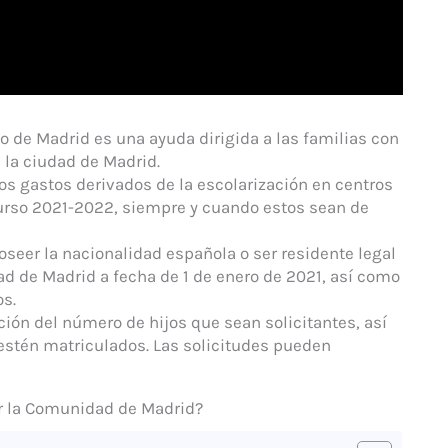
o de Madrid es una ayuda dirigida a las familias con
n la ciudad de Madrid.
 los gastos derivados de la escolarización en centros
curso 2021-2022, siempre y cuando estos sean de
poseer la nacionalidad española o ser residente legal
d de Madrid a fecha de 1 de enero de 2021, así como
os.
ión del número de hijos que sean solicitantes, así
e estén matriculados. Las solicitudes pueden
or la Comunidad de Madrid?