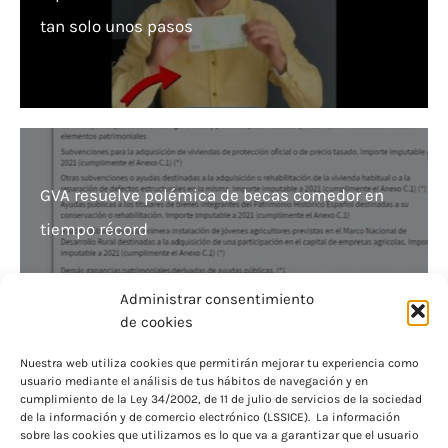
tan solo unos pasos
GVA resuelve polémica de becas comedor en
tiempo récord
Administrar consentimiento
de cookies
Nuestra web utiliza cookies que permitirán mejorar tu experiencia como
usuario mediante el análisis de tus hábitos de navegación y en
Ayudas Erasmus+ en Andalucía para FP y Artes:
cumplimiento de la Ley 34/2002, de 11 de julio de servicios de la sociedad
de la información y de comercio electrónico (LSSICE). La información
nuevo acuerdo de la Junta
sobre las cookies que utilizamos es lo que va a garantizar que el usuario