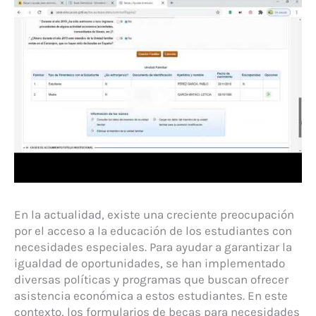
En la actualidad, existe una creciente preocupación
por el acceso a la educación de los estudiantes con
necesidades especiales. Para ayudar a garantizar la
igualdad de oportunidades, se han implementado
diversas políticas y programas que buscan ofrecer
asistencia económica a estos estudiantes. En este
contexto, los formularios de becas para necesidades