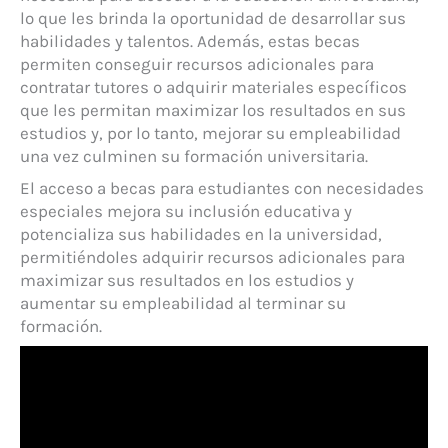
lo que les brinda la oportunidad de desarrollar sus
habilidades y talentos. Además, estas becas
permiten conseguir recursos adicionales para
contratar tutores o adquirir materiales específicos
que les permitan maximizar los resultados en sus
estudios y, por lo tanto, mejorar su empleabilidad
una vez culminen su formación universitaria.
El acceso a becas para estudiantes con necesidades
especiales mejora su inclusión educativa y
potencializa sus habilidades en la universidad,
permitiéndoles adquirir recursos adicionales para
maximizar sus resultados en los estudios y
aumentar su empleabilidad al terminar su
formación.