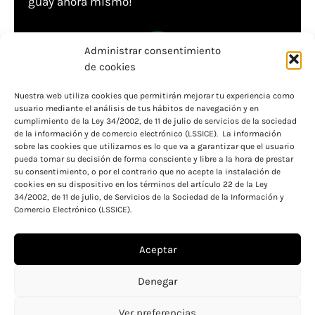
guay ahora mismo!
Administrar consentimiento
de cookies
Nuestra web utiliza cookies que permitirán mejorar tu experiencia como
usuario mediante el análisis de tus hábitos de navegación y en
¡Buenas noticias! Resolución becas comedor de
cumplimiento de la Ley 34/2002, de 11 de julio de servicios de la sociedad
de la información y de comercio electrónico (LSSICE). La información
la Comunidad de Madrid
sobre las cookies que utilizamos es lo que va a garantizar que el usuario
pueda tomar su decisión de forma consciente y libre a la hora de prestar
su consentimiento, o por el contrario que no acepte la instalación de
cookies en su dispositivo en los términos del artículo 22 de la Ley
34/2002, de 11 de julio, de Servicios de la Sociedad de la Información y
Comercio Electrónico (LSSICE).
Aceptar
Aviso legal
Política de cookies
Denegar
Política de privacidad
Ver preferencias