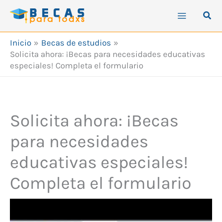
Ir
Busc
al
contenido
Inicio
Becas de estudios
Solicita ahora: ¡Becas para necesidades educativas
especiales! Completa el formulario
Solicita ahora: ¡Becas
para necesidades
educativas especiales!
Completa el formulario