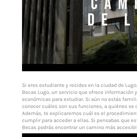
Si eres estudiante y resides en la ciudad de Lugo
Becas Lugo, un servicio que ofrece información 
económicas para estudiar. Si aún no estás famili
conocer cuáles son sus funciones, a quiénes se d
Además, te explicaremos cuál es el procedimient
cumplir para acceder a ellas. Si pensabas que es
Becas podrás encontrar un camino más accesible