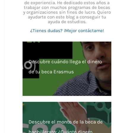
de experiencia. He dedicado estos años a
trabajar con muchos programas de becas
y organizaciones sin fines de lucro. Quiero
ayudarte con este blog a conseguir tu
ayuda de estudios.
¿Tienes dudas? ¡Mejor contáctame!
Descubre cuándo llega el dinero
de tu beca Erasmus
Descubre el monto de la beca de
bachillerato: ¿Cuánto dinero