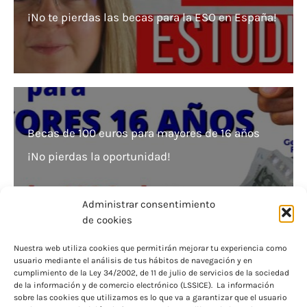
¡No te pierdas las becas para la ESO en España!
Becas de 100 euros para mayores de 16 años
¡No pierdas la oportunidad!
Administrar consentimiento
de cookies
Nuestra web utiliza cookies que permitirán mejorar tu experiencia como
usuario mediante el análisis de tus hábitos de navegación y en
¿Beca denegada? Descubre si debes pagar
cumplimiento de la Ley 34/2002, de 11 de julio de servicios de la sociedad
de la información y de comercio electrónico (LSSICE). La información
matrícula universidad
sobre las cookies que utilizamos es lo que va a garantizar que el usuario