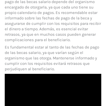
pago de las becas salario depende del organismo
encargado de otorgarla, ya que cada uno tiene su
propio calendario de pagos. Es recomendable estar
informado sobre las fechas de pago de la beca y
asegurarse de cumplir con los requisitos para recibir
el dinero a tiempo. Además, es esencial evitar
retrasos, ya que en muchos casos pueden generar
complicaciones para el beneficiario.
Es fundamental estar al tanto de las fechas de pago
de las becas salario, ya que varían según el
organismo que las otorga. Mantenerse informado y
cumplir con los requisitos evitará retrasos que
perjudiquen al beneficiario.