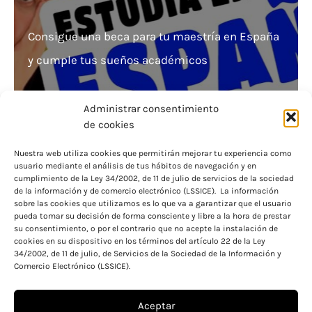
Consigue una beca para tu maestría en España
y cumple tus sueños académicos
Administrar consentimiento
de cookies
Nuestra web utiliza cookies que permitirán mejorar tu experiencia como
usuario mediante el análisis de tus hábitos de navegación y en
¿Beca para universidad privada? Descubre
cumplimiento de la Ley 34/2002, de 11 de julio de servicios de la sociedad
de la información y de comercio electrónico (LSSICE). La información
cómo solicitarla
sobre las cookies que utilizamos es lo que va a garantizar que el usuario
pueda tomar su decisión de forma consciente y libre a la hora de prestar
su consentimiento, o por el contrario que no acepte la instalación de
cookies en su dispositivo en los términos del artículo 22 de la Ley
34/2002, de 11 de julio, de Servicios de la Sociedad de la Información y
Comercio Electrónico (LSSICE).
Aceptar