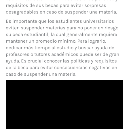
requisitos de sus becas para evitar sorpresas
desagradables en caso de suspender una materia.
Es importante que los estudiantes universitarios
eviten suspender materias para no poner en riesgo
su beca estudiantil, la cual generalmente requiere
mantener un promedio mínimo. Para lograrlo,
dedicar más tiempo al estudio y buscar ayuda de
profesores o tutores académicos puede ser de gran
ayuda. Es crucial conocer las políticas y requisitos
de la beca para evitar consecuencias negativas en
caso de suspender una materia.