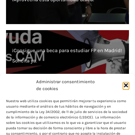
¡Consigue una beca para estudiar FP en Madrid!
Solicita ya.
Administrar consentimiento
de cookies
Nuestra web utiliza cookies que permitirán mejorar tu experiencia como
usuario mediante el análisis de tus hábitos de navegación y en
¿Necesitas Ayuda? Descubre la Beca para
cumplimiento de la Ley 34/2002, de 11 de julio de servicios de la sociedad
de la información y de comercio electrónico (LSSICE). La información
Estudiantes Postobligatorios
sobre las cookies que utilizamos es lo que va a garantizar que el usuario
pueda tomar su decisión de forma consciente y libre a la hora de prestar
su consentimiento, o por el contrario que no acepte la instalación de