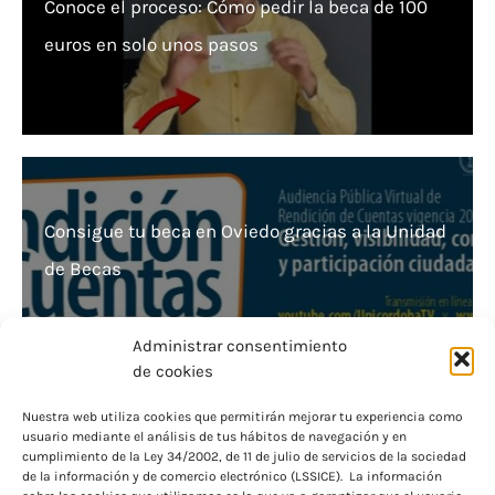
Conoce el proceso: Cómo pedir la beca de 100
euros en solo unos pasos
Consigue tu beca en Oviedo gracias a la Unidad
de Becas
Administrar consentimiento
de cookies
Nuestra web utiliza cookies que permitirán mejorar tu experiencia como
usuario mediante el análisis de tus hábitos de navegación y en
Becas para Bachillerato: Ayuda del Gobierno de
cumplimiento de la Ley 34/2002, de 11 de julio de servicios de la sociedad
de la información y de comercio electrónico (LSSICE). La información
España