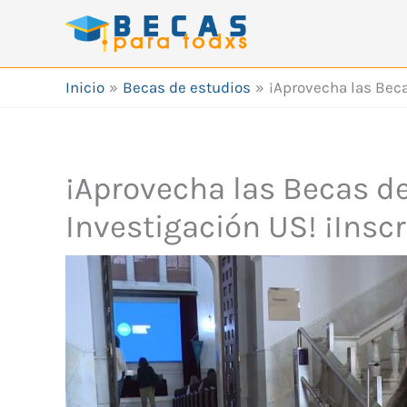
Ir
al
contenido
Inicio
Becas de estudios
¡Aprovecha las Becas
¡Aprovecha las Becas de 
Investigación US! ¡Inscr