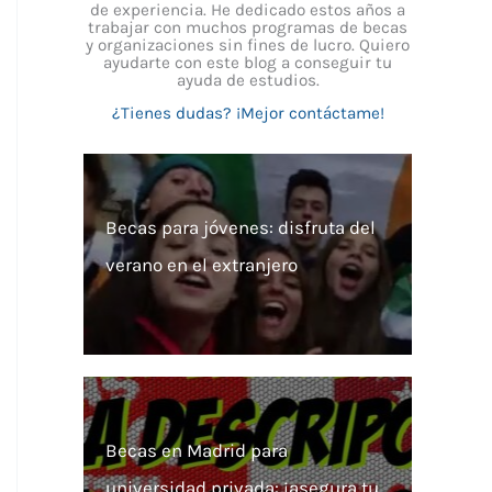
de experiencia. He dedicado estos años a
trabajar con muchos programas de becas
y organizaciones sin fines de lucro. Quiero
ayudarte con este blog a conseguir tu
ayuda de estudios.
¿Tienes dudas? ¡Mejor contáctame!
Becas para jóvenes: disfruta del
verano en el extranjero
Becas en Madrid para
universidad privada: ¡asegura tu