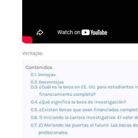
Ventajas
Contenidos
Ventajas
Desventajas
¿Cuál es la beca en EE. UU. para estudiantes
financiamiento completo?
¿Qué significa la beca de investigación?
¿Existen becas que sean financiadas comple
1) Iniciando la carrera investigativa: El valor
2) Abriendo las puertas al futuro: Las becas 
profesionales