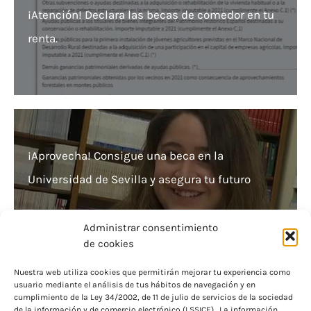
¡Atención! Declara las becas de comedor en tu
renta.
¡Aprovecha! Consigue una beca en la
Universidad de Sevilla y asegura tu futuro
Administrar consentimiento
de cookies
Nuestra web utiliza cookies que permitirán mejorar tu experiencia como
usuario mediante el análisis de tus hábitos de navegación y en
¡Atención! ¿Cuándo llega la esperada Beca MEC
cumplimiento de la Ley 34/2002, de 11 de julio de servicios de la sociedad
de la información y de comercio electrónico (LSSICE). La información