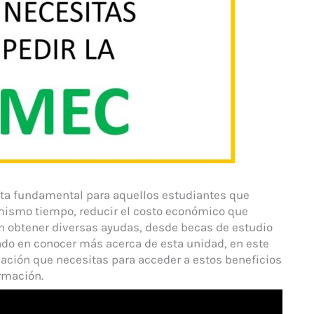
ta fundamental para aquellos estudiantes que
mismo tiempo, reducir el costo económico que
en obtener diversas ayudas, desde becas de estudio
sado en conocer más acerca de esta unidad, en este
mación que necesitas para acceder a estos beneficios
rmación.