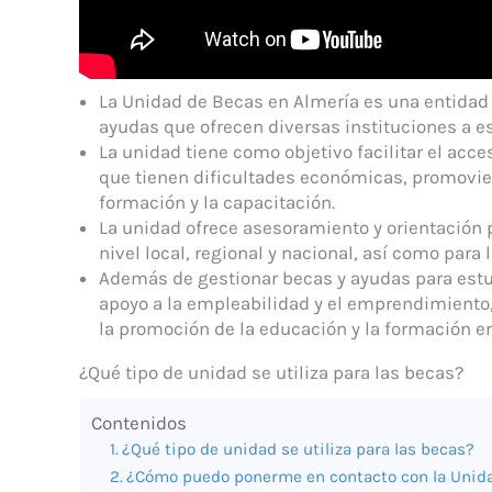
La Unidad de Becas en Almería es una entidad
ayudas que ofrecen diversas instituciones a es
La unidad tiene como objetivo facilitar el acc
que tienen dificultades económicas, promovien
formación y la capacitación.
La unidad ofrece asesoramiento y orientación p
nivel local, regional y nacional, así como par
Además de gestionar becas y ayudas para estu
apoyo a la empleabilidad y el emprendimiento,
la promoción de la educación y la formación e
¿Qué tipo de unidad se utiliza para las becas?
Contenidos
¿Qué tipo de unidad se utiliza para las becas?
¿Cómo puedo ponerme en contacto con la Unid