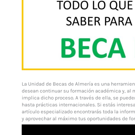
La Unidad de Becas de Almería es una herramien
desean continuar su formación académica y, al 
implica dicho proceso. A través de ella, se pued
hasta prácticas internacionales. Si estás intere
artículo especializado encontrarás toda la infor
y aprovechar al máximo tus oportunidades de fo