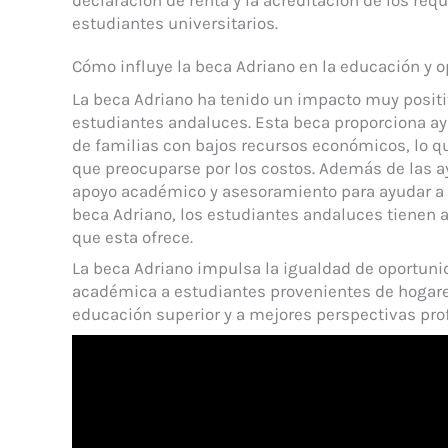
estudiantes universitarios.
Cómo influye la beca Adriano en la educación y 
La beca Adriano ha tenido un impacto muy positi
estudiantes andaluces. Esta beca proporciona ay
de familias con bajos recursos económicos, lo qu
que preocuparse por los costos. Además de las 
apoyo académico y asesoramiento para ayudar a l
beca Adriano, los estudiantes andaluces tienen a
que esta ofrece.
La beca Adriano impulsa la igualdad de oportuni
académica a estudiantes provenientes de hogares
educación superior y a mejores perspectivas pro