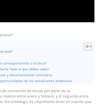
driano?
Adriano?
o correspondiente a la beca?
lucía: Todo lo que debes saber
lazos y documentación necesaria
 oportunidades de los estudiantes andaluces
o de concesión de becas por parte de la
 realice entre enero y febrero, y el segundo entre
ño. Sin embargo, es importante tener en cuenta que