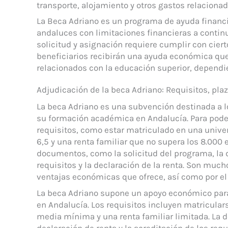
transporte, alojamiento y otros gastos relaciona
La Beca Adriano es un programa de ayuda financi
andaluces con limitaciones financieras a continu
solicitud y asignación requiere cumplir con cie
beneficiarios recibirán una ayuda económica que
relacionados con la educación superior, dependie
Adjudicación de la beca Adriano: Requisitos, pl
La beca Adriano es una subvención destinada a l
su formación académica en Andalucía. Para poder 
requisitos, como estar matriculado en una univ
6,5 y una renta familiar que no supera los 8.000
documentos, como la solicitud del programa, la
requisitos y la declaración de la renta. Son much
ventajas económicas que ofrece, así como por e
La beca Adriano supone un apoyo económico para
en Andalucía. Los requisitos incluyen matricular
media mínima y una renta familiar limitada. La d
declaración de renta y la acreditación de los req