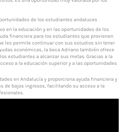
oportunidades de los estudiantes andaluces
vo en la educación y en las oportunidades de los
uda financiera para los estudiantes que provienen
e les permite continuar con sus estudios sin tener
ayudas económicas, la beca Adriano también ofrece
os estudiantes a alcanzar sus metas. Gracias a la
cceso a la educación superior y a las oportunidades
dades en Andalucía y proporciona ayuda financiera y
 de bajos ingresos, facilitando su acceso a la
fesionales.