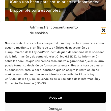
¡Gana una beca para estudiar en Latinoamérica!
Disponible para españoles.
Administrar consentimiento
de cookies
Nuestra web utiliza cookies que permitirán mejorar tu experiencia como
usuario mediante el análisis de tus hábitos de navegación y en
Becas exclusivas para Universidades privadas
cumplimiento de la Ley 34/2002, de 11 de julio de servicios de la sociedad
de la información y de comercio electrónico (LSSICE). La información
en España ¡Aprovecha ahora!
sobre las cookies que utilizamos es lo que va a garantizar que el usuario
pueda tomar su decisión de forma consciente y libre a la hora de prestar
su consentimiento, o por el contrario que no acepte la instalación de
cookies en su dispositivo en los términos del artículo 22 de la Ley
34/2002, de 11 de julio, de Servicios de la Sociedad de la Información y
Comercio Electrónico (LSSICE).
Aceptar
Aviso legal
Política de cookies
Denegar