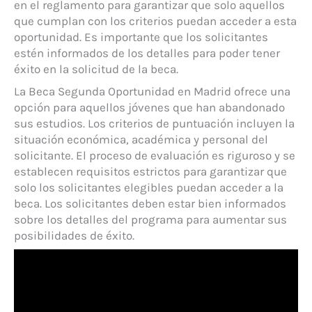
en el reglamento para garantizar que solo aquellos
que cumplan con los criterios puedan acceder a esta
oportunidad. Es importante que los solicitantes
estén informados de los detalles para poder tener
éxito en la solicitud de la beca.
La Beca Segunda Oportunidad en Madrid ofrece una
opción para aquellos jóvenes que han abandonado
sus estudios. Los criterios de puntuación incluyen la
situación económica, académica y personal del
solicitante. El proceso de evaluación es riguroso y se
establecen requisitos estrictos para garantizar que
solo los solicitantes elegibles puedan acceder a la
beca. Los solicitantes deben estar bien informados
sobre los detalles del programa para aumentar sus
posibilidades de éxito.