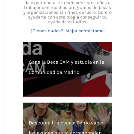
de experiencia. He dedicado estos años a
trabajar con muchos programas de becas
y organizaciones sin fines de lucro. Quiero
ayudarte con este blog a conseguir tu
ayuda de estudios.
¿Tienes dudas? ¡Mejor contáctame!
Gana la Beca CAM y estudia en la
Comunidad de Madrid
Descubre tus becas: Cómo saber
las ayudas que te corresponden