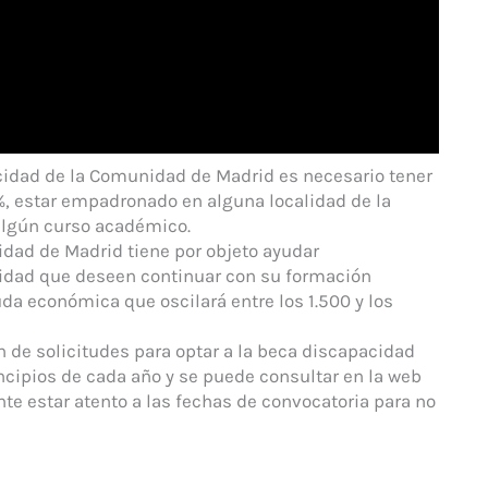
acidad de la Comunidad de Madrid es necesario tener
%, estar empadronado en alguna localidad de la
algún curso académico.
dad de Madrid tiene por objeto ayudar
dad que deseen continuar con su formación
da económica que oscilará entre los 1.500 y los
n de solicitudes para optar a la beca discapacidad
ncipios de cada año y se puede consultar en la web
te estar atento a las fechas de convocatoria para no