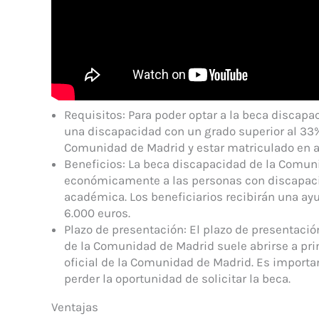
Requisitos: Para poder optar a la beca discap
una discapacidad con un grado superior al 33
Comunidad de Madrid y estar matriculado en 
Beneficios: La beca discapacidad de la Comuni
económicamente a las personas con discapaci
académica. Los beneficiarios recibirán una ayu
6.000 euros.
Plazo de presentación: El plazo de presentació
de la Comunidad de Madrid suele abrirse a pri
oficial de la Comunidad de Madrid. Es importan
perder la oportunidad de solicitar la beca.
Ventajas