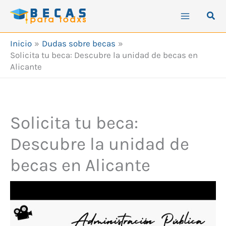
Ir
Busc
al
contenido
Inicio
Dudas sobre becas
Solicita tu beca: Descubre la unidad de becas en
Alicante
Solicita tu beca:
Descubre la unidad de
becas en Alicante