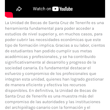
La Unidad de Becas de Santa Cruz de Tenerife es una
herramienta fundamental para poder acceder a
estudios de nivel superior y, en muchos casos, para
poder cubrir las necesidades económicas que este
tipo de formación implica. Gracias a su labor, cientos
de estudiantes han podido cumplir sus metas
académicas y profesionales, y se ha contribuido
significativamente al desarrollo y progreso de la
sociedad canaria. Es fundamental destacar el
esfuerzo y compromiso de los profesionales que
integran esta unidad, quienes han logrado gestionar
de manera eficiente y efectiva los recursos
disponibles. En definitiva, la Unidad de Becas de
Santa Cruz de Tenerife es una muestra más del
compromiso de las autoridades y las instituciones
del archipiélago canario con la formación y el