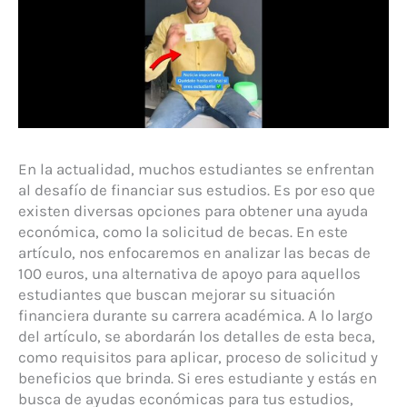
En la actualidad, muchos estudiantes se enfrentan
al desafío de financiar sus estudios. Es por eso que
existen diversas opciones para obtener una ayuda
económica, como la solicitud de becas. En este
artículo, nos enfocaremos en analizar las becas de
100 euros, una alternativa de apoyo para aquellos
estudiantes que buscan mejorar su situación
financiera durante su carrera académica. A lo largo
del artículo, se abordarán los detalles de esta beca,
como requisitos para aplicar, proceso de solicitud y
beneficios que brinda. Si eres estudiante y estás en
busca de ayudas económicas para tus estudios,