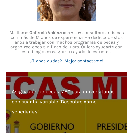
Me llamo
Gabriela Valenzuela
y soy consultora en becas
con más de 15 años de experiencia. He dedicado estos
años a trabajar con muchos programas de becas y
organizaciones sin fines de lucro. Quiero ayudarte con
este blog a conseguir tu ayuda de estudios.
¿Tienes dudas? ¡Mejor contáctame!
Asignación de becas MEC para universitarios
con cuantía variable ¡Descubre cómo
solicitarlas!