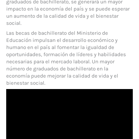
graduados de bachillerato, se generará un mayor
impacto en la economía del país y se puede esperar
un aumento de la calidad de vida y el bienestar
social.
Las becas de bachillerato del Ministerio de
Educación impulsan el desarrollo económico y
humano en el país al fomentar la igualdad de
oportunidades, formación de líderes y habilidades
necesarias para el mercado laboral. Un mayor
número de graduados de bachillerato en la
economía puede mejorar la calidad de vida y el
bienestar social.