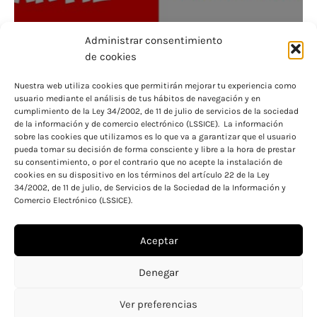
Administrar consentimiento
de cookies
Nuestra web utiliza cookies que permitirán mejorar tu experiencia como
usuario mediante el análisis de tus hábitos de navegación y en
Descubre cuándo solicitar becas y no perder
cumplimiento de la Ley 34/2002, de 11 de julio de servicios de la sociedad
de la información y de comercio electrónico (LSSICE). La información
oportunidades
sobre las cookies que utilizamos es lo que va a garantizar que el usuario
pueda tomar su decisión de forma consciente y libre a la hora de prestar
su consentimiento, o por el contrario que no acepte la instalación de
cookies en su dispositivo en los términos del artículo 22 de la Ley
34/2002, de 11 de julio, de Servicios de la Sociedad de la Información y
Comercio Electrónico (LSSICE).
Aceptar
Aviso legal
Política de cookies
Denegar
Política de privacidad
Ver preferencias
Copyright © 2026 Becas y ayudas para educación