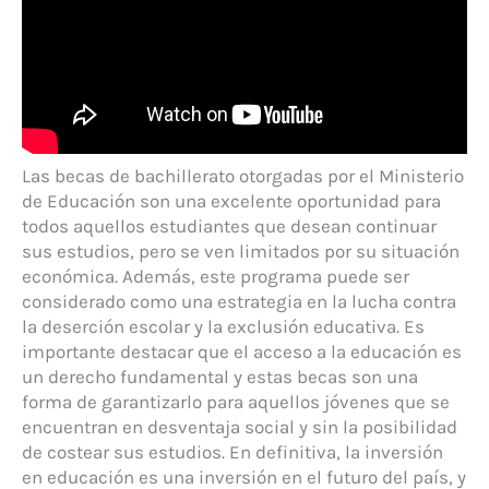
Las becas de bachillerato otorgadas por el Ministerio
de Educación son una excelente oportunidad para
todos aquellos estudiantes que desean continuar
sus estudios, pero se ven limitados por su situación
económica. Además, este programa puede ser
considerado como una estrategia en la lucha contra
la deserción escolar y la exclusión educativa. Es
importante destacar que el acceso a la educación es
un derecho fundamental y estas becas son una
forma de garantizarlo para aquellos jóvenes que se
encuentran en desventaja social y sin la posibilidad
de costear sus estudios. En definitiva, la inversión
en educación es una inversión en el futuro del país, y