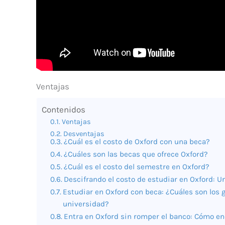
Ventajas
Contenidos
Ventajas
Desventajas
¿Cuál es el costo de Oxford con una beca?
¿Cuáles son las becas que ofrece Oxford?
¿Cuál es el costo del semestre en Oxford?
Descifrando el costo de estudiar en Oxford: U
Estudiar en Oxford con beca: ¿Cuáles son los g
universidad?
Entra en Oxford sin romper el banco: Cómo en