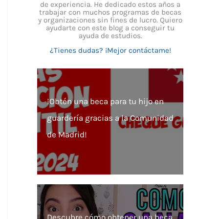
de experiencia. He dedicado estos años a
trabajar con muchos programas de becas
y organizaciones sin fines de lucro. Quiero
ayudarte con este blog a conseguir tu
ayuda de estudios.
¿Tienes dudas? ¡Mejor contáctame!
¡Obtén una beca para tu hijo en
guardería gracias a la Comunidad
de Madrid!
Descubre cómo obtener una beca