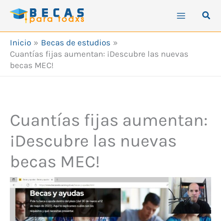
Ir
Busc
al
contenido
Inicio
Becas de estudios
Cuantías fijas aumentan: ¡Descubre las nuevas
becas MEC!
Cuantías fijas aumentan:
¡Descubre las nuevas
becas MEC!