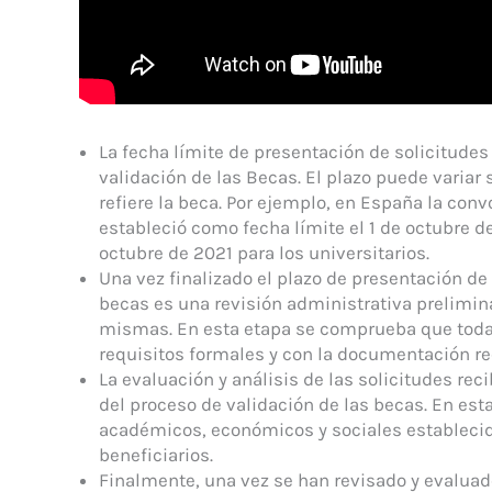
La fecha límite de presentación de solicitudes
validación de las Becas. El plazo puede variar 
refiere la beca. Por ejemplo, en España la con
estableció como fecha límite el 1 de octubre de 
octubre de 2021 para los universitarios.
Una vez finalizado el plazo de presentación de 
becas es una revisión administrativa prelimin
mismas. En esta etapa se comprueba que toda
requisitos formales y con la documentación re
La evaluación y análisis de las solicitudes reci
del proceso de validación de las becas. En esta
académicos, económicos y sociales establecidos
beneficiarios.
Finalmente, una vez se han revisado y evaluado