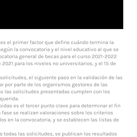
 es el primer factor que define cuándo termina la
según la convocatoria y el nivel educativo al que se
vocatoria general de becas para el curso 2021-2022
2021 para los niveles no universitarios, y el 15 de
solicitudes, el siguiente paso en la validación de las
ar por parte de los organismos gestores de las
s las solicitudes presentadas cumplen con los
querida.
bidas es el tercer punto clave para determinar el fin
 fase se realizan valoraciones sobre los criterios
 en la convocatoria, y se establecen las listas de
 todas las solicitudes, se publican los resultados