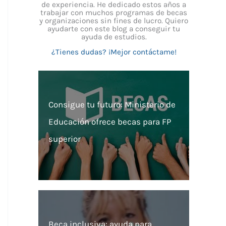
de experiencia. He dedicado estos años a
trabajar con muchos programas de becas
y organizaciones sin fines de lucro. Quiero
ayudarte con este blog a conseguir tu
ayuda de estudios.
¿Tienes dudas? ¡Mejor contáctame!
Consigue tu futuro: Ministerio de
Educación ofrece becas para FP
superior
Beca inclusiva: ayuda para