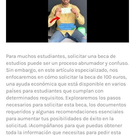
Para muchos estudiantes, solicitar una beca de
estudios puede ser un proceso abrumador y confuso.
Sin embargo, en este artículo especializado, nos
enfocaremos en cómo solicitar la beca de 100 euros,
una ayuda económica que está disponible en varios
países para estudiantes que cumplan con
determinados requisitos. Exploraremos los pasos
necesarios para solicitar esta beca, los documentos
requeridos y algunas recomendaciones esenciales
para aumentar tus posibilidades de éxito en la
solicitud. ¡Acompáñanos para que puedas obtener
toda la información que necesitas para pedir esta