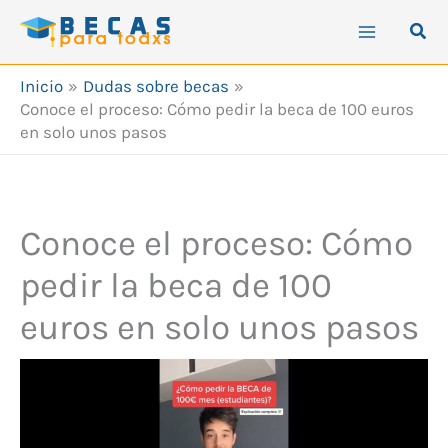
Ir
Busc
al
contenido
Inicio
Dudas sobre becas
Conoce el proceso: Cómo pedir la beca de 100 euros
en solo unos pasos
Conoce el proceso: Cómo
pedir la beca de 100
euros en solo unos pasos