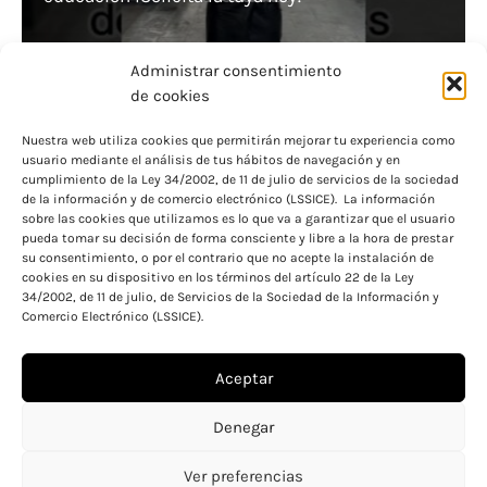
Administrar consentimiento
de cookies
Nuestra web utiliza cookies que permitirán mejorar tu experiencia como
usuario mediante el análisis de tus hábitos de navegación y en
¡Consigue tu beca general ahora y financia tus
cumplimiento de la Ley 34/2002, de 11 de julio de servicios de la sociedad
de la información y de comercio electrónico (LSSICE). La información
estudios!
sobre las cookies que utilizamos es lo que va a garantizar que el usuario
pueda tomar su decisión de forma consciente y libre a la hora de prestar
su consentimiento, o por el contrario que no acepte la instalación de
cookies en su dispositivo en los términos del artículo 22 de la Ley
34/2002, de 11 de julio, de Servicios de la Sociedad de la Información y
Comercio Electrónico (LSSICE).
Aceptar
Aviso legal
Política de cookies
Denegar
Política de privacidad
Ver preferencias
Copyright © 2026 Becas y ayudas para educación