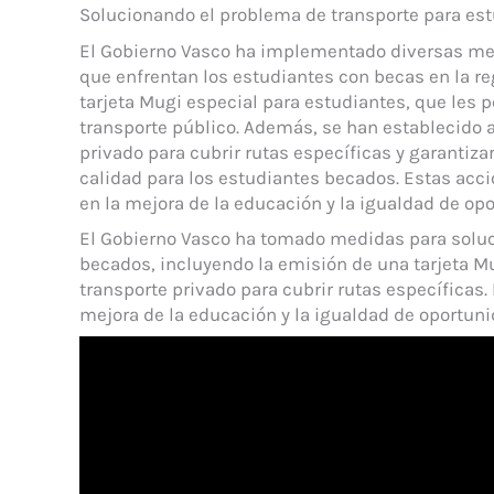
Solucionando el problema de transporte para est
El Gobierno Vasco ha implementado diversas med
que enfrentan los estudiantes con becas en la re
tarjeta Mugi especial para estudiantes, que les 
transporte público. Además, se han establecido 
privado para cubrir rutas específicas y garantiz
calidad para los estudiantes becados. Estas ac
en la mejora de la educación y la igualdad de opo
El Gobierno Vasco ha tomado medidas para soluc
becados, incluyendo la emisión de una tarjeta 
transporte privado para cubrir rutas específica
mejora de la educación y la igualdad de oportuni