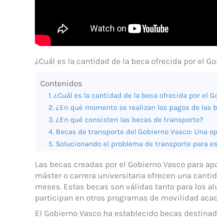
¿Cuál es la cantidad de la beca ofrecida por el G
Contenidos
¿Cuál es la cantidad de la beca ofrecida por el 
¿En qué momento se realizan los pagos de las 
¿En qué consisten las becas de transporte?
Becas de transporte del Gobierno Vasco: Una op
Solucionando el problema de transporte para e
Las becas creadas por el Gobierno Vasco para apo
máster o carrera universitaria ofrecen una cant
meses. Estas becas son válidas tanto para los 
participan en otros programas de movilidad aca
El Gobierno Vasco ha establecido becas destinad