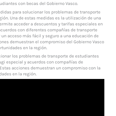
udiantes con becas del Gobierno Vasco.
idas para solucionar los problemas de transporte
gión. Una de estas medidas es la utilización de una
permite acceder a descuentos y tarifas especiales en
acuerdos con diferentes compañías de transporte
ar un acceso más fácil y seguro a una educación de
ciones demuestran el compromiso del Gobierno Vasco
rtunidades en la región.
ionar los problemas de transporte de estudiantes
Mugi especial y acuerdos con compañías de
s. Estas acciones demuestran un compromiso con la
dades en la región.