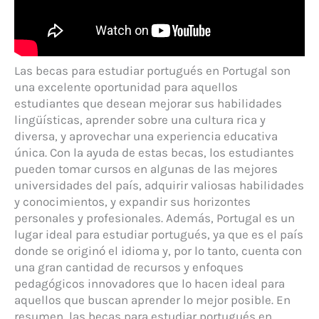
Las becas para estudiar portugués en Portugal son
una excelente oportunidad para aquellos
estudiantes que desean mejorar sus habilidades
lingüísticas, aprender sobre una cultura rica y
diversa, y aprovechar una experiencia educativa
única. Con la ayuda de estas becas, los estudiantes
pueden tomar cursos en algunas de las mejores
universidades del país, adquirir valiosas habilidades
y conocimientos, y expandir sus horizontes
personales y profesionales. Además, Portugal es un
lugar ideal para estudiar portugués, ya que es el país
donde se originó el idioma y, por lo tanto, cuenta con
una gran cantidad de recursos y enfoques
pedagógicos innovadores que lo hacen ideal para
aquellos que buscan aprender lo mejor posible. En
resumen, las becas para estudiar portugués en