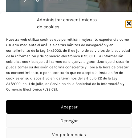
Administrar consentimiento
de cookies
Nuestra web utiliza cookies que permitirán mejorar tu experiencia como
usuario mediante el análisis de tus hábitos de navegación y en
Descubre dónde buscar becas ya concedidas
cumplimiento de la Ley 34/2002, de 11 de julio de servicios de la sociedad
de la información y de comercio electrónico (LSSICE). La información
en 2021
sobre las cookies que utilizamos es lo que va a garantizar que el usuario
pueda tomar su decisión de forma consciente y libre a la hora de prestar
su consentimiento, o por el contrario que no acepte la instalación de
cookies en su dispositivo en los términos del artículo 22 de la Ley
34/2002, de 11 de julio, de Servicios de la Sociedad de la Información y
Comercio Electrónico (LSSICE).
Aceptar
Aviso legal
Política de cookies
Denegar
Política de privacidad
Ver preferencias
Copyright © 2026 Becas y ayudas para educación