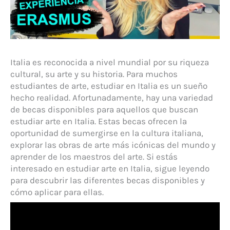
Italia es reconocida a nivel mundial por su riqueza
cultural, su arte y su historia. Para muchos
estudiantes de arte, estudiar en Italia es un sueño
hecho realidad. Afortunadamente, hay una variedad
de becas disponibles para aquellos que buscan
estudiar arte en Italia. Estas becas ofrecen la
oportunidad de sumergirse en la cultura italiana,
explorar las obras de arte más icónicas del mundo y
aprender de los maestros del arte. Si estás
interesado en estudiar arte en Italia, sigue leyendo
para descubrir las diferentes becas disponibles y
cómo aplicar para ellas.