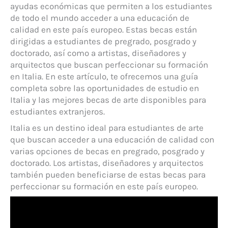
ayudas económicas que permiten a los estudiantes
de todo el mundo acceder a una educación de
calidad en este país europeo. Estas becas están
dirigidas a estudiantes de pregrado, posgrado y
doctorado, así como a artistas, diseñadores y
arquitectos que buscan perfeccionar su formación
en Italia. En este artículo, te ofrecemos una guía
completa sobre las oportunidades de estudio en
Italia y las mejores becas de arte disponibles para
estudiantes extranjeros.
Italia es un destino ideal para estudiantes de arte
que buscan acceder a una educación de calidad con
varias opciones de becas en pregrado, posgrado y
doctorado. Los artistas, diseñadores y arquitectos
también pueden beneficiarse de estas becas para
perfeccionar su formación en este país europeo.