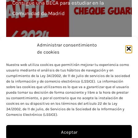
Consigue una BECA para estudiar en la
Comunidad de Madrid
Administrar consentimiento
de cookies
Consigue becas y ayudas del Ministerio de
Nuestra web utiliza cookies que permitirán mejorar tu experiencia como
usuario mediante el análisis de tus hábitos de navegación y en
Educación desde la comodidad de tu hogar con
cumplimiento de la Ley 34/2002, de 11 de julio de servicios de la sociedad
de la información y de comercio electrónico (LSSICE). La información
la sede electrónica
sobre las cookies que utilizamos es lo que va a garantizar que el usuario
pueda tomar su decisión de forma consciente y libre a la hora de prestar
su consentimiento, o por el contrario que no acepte la instalación de
cookies en su dispositivo en los términos del artículo 22 de la Ley
34/2002, de 11 de julio, de Servicios de la Sociedad de la Información y
Comercio Electrónico (LSSICE).
Aceptar
Aviso legal