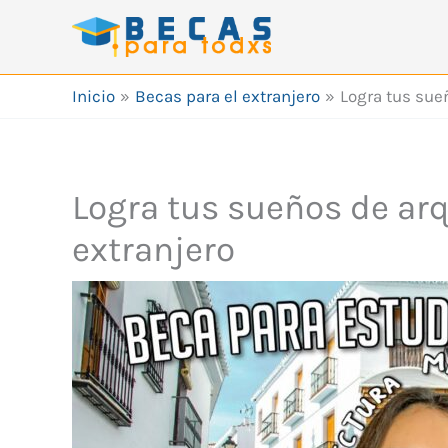
Ir
al
contenido
Inicio
Becas para el extranjero
Logra tus sue
Logra tus sueños de arq
extranjero