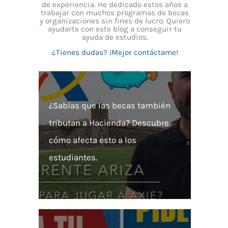
de experiencia. He dedicado estos años a
trabajar con muchos programas de becas
y organizaciones sin fines de lucro. Quiero
ayudarte con este blog a conseguir tu
ayuda de estudios.
¿Tienes dudas? ¡Mejor contáctame!
¿Sabías que las becas también
tributan a Hacienda? Descubre
cómo afecta esto a los
estudiantes.