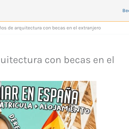
Be
ños de arquitectura con becas en el extranjero
uitectura con becas en el