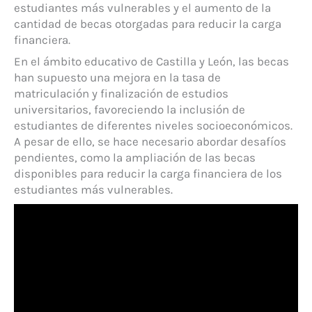
estudiantes más vulnerables y el aumento de la
cantidad de becas otorgadas para reducir la carga
financiera.
En el ámbito educativo de Castilla y León, las becas
han supuesto una mejora en la tasa de
matriculación y finalización de estudios
universitarios, favoreciendo la inclusión de
estudiantes de diferentes niveles socioeconómicos.
A pesar de ello, se hace necesario abordar desafíos
pendientes, como la ampliación de las becas
disponibles para reducir la carga financiera de los
estudiantes más vulnerables.