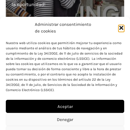
la oportunidad!
Administrar consentimiento
de cookies
Nuestra web utiliza cookies que permitirán mejorar tu experiencia como
usuario mediante el análisis de tus hábitos de navegación y en
Solicita ahora la beca de 100 euros al mes para
cumplimiento de la Ley 34/2002, de 11 de julio de servicios de la sociedad
de la información y de comercio electrónico (LSSICE). La información
tus estudios
sobre las cookies que utilizamos es lo que va a garantizar que el usuario
pueda tomar su decisión de forma consciente y libre a la hora de prestar
su consentimiento, o por el contrario que no acepte la instalación de
cookies en su dispositivo en los términos del artículo 22 de la Ley
34/2002, de 11 de julio, de Servicios de la Sociedad de la Información y
Comercio Electrónico (LSSICE).
Aceptar
Aviso legal
Política de cookies
Denegar
Política de privacidad