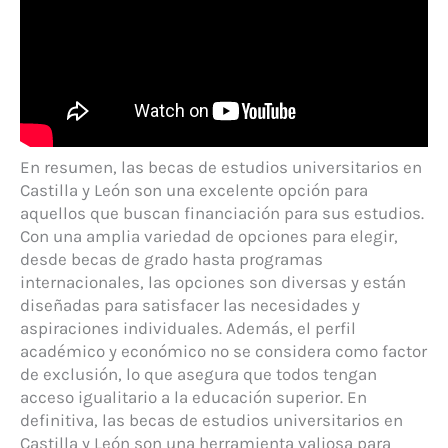
En resumen, las becas de estudios universitarios en
Castilla y León son una excelente opción para
aquellos que buscan financiación para sus estudios.
Con una amplia variedad de opciones para elegir,
desde becas de grado hasta programas
internacionales, las opciones son diversas y están
diseñadas para satisfacer las necesidades y
aspiraciones individuales. Además, el perfil
académico y económico no se considera como factor
de exclusión, lo que asegura que todos tengan
acceso igualitario a la educación superior. En
definitiva, las becas de estudios universitarios en
Castilla y León son una herramienta valiosa para