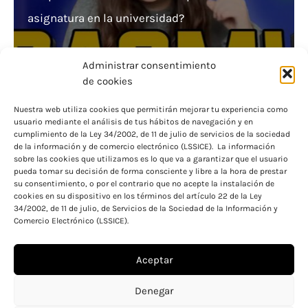
asignatura en la universidad?
Administrar consentimiento
de cookies
Nuestra web utiliza cookies que permitirán mejorar tu experiencia como
usuario mediante el análisis de tus hábitos de navegación y en
Descubre los Requisitos Económicos de las
cumplimiento de la Ley 34/2002, de 11 de julio de servicios de la sociedad
de la información y de comercio electrónico (LSSICE). La información
Becas Universitarias del Gobierno Vasco.
sobre las cookies que utilizamos es lo que va a garantizar que el usuario
pueda tomar su decisión de forma consciente y libre a la hora de prestar
su consentimiento, o por el contrario que no acepte la instalación de
cookies en su dispositivo en los términos del artículo 22 de la Ley
34/2002, de 11 de julio, de Servicios de la Sociedad de la Información y
Comercio Electrónico (LSSICE).
Aceptar
Aviso legal
Política de cookies
Denegar
Política de privacidad