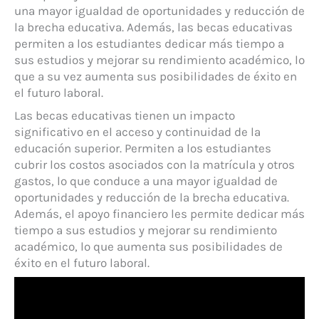
una mayor igualdad de oportunidades y reducción de
la brecha educativa. Además, las becas educativas
permiten a los estudiantes dedicar más tiempo a
sus estudios y mejorar su rendimiento académico, lo
que a su vez aumenta sus posibilidades de éxito en
el futuro laboral.
Las becas educativas tienen un impacto
significativo en el acceso y continuidad de la
educación superior. Permiten a los estudiantes
cubrir los costos asociados con la matrícula y otros
gastos, lo que conduce a una mayor igualdad de
oportunidades y reducción de la brecha educativa.
Además, el apoyo financiero les permite dedicar más
tiempo a sus estudios y mejorar su rendimiento
académico, lo que aumenta sus posibilidades de
éxito en el futuro laboral.