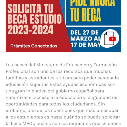
Las becas del Ministerio de Educación y Formación
Profesional son uno de los recursos que muchas
familias y estudiantes utilizan para poder costear la
educación superior. Estas ayudas económicas son
una gran iniciativa del gobierno español para
garantizar el acceso a la educación y la igualdad de
oportunidades para todos los ciudadanos. Sin
embargo, una de las cuestiones que más preocupan
a los estudiantes es hasta cuándo se puede solicitar
la beca MEC y cuáles son los requisitos que se deben