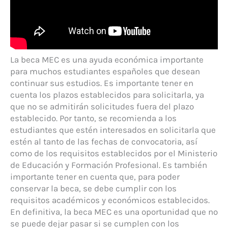
La beca MEC es una ayuda económica importante
para muchos estudiantes españoles que desean
continuar sus estudios. Es importante tener en
cuenta los plazos establecidos para solicitarla, ya
que no se admitirán solicitudes fuera del plazo
establecido. Por tanto, se recomienda a los
estudiantes que estén interesados en solicitarla que
estén al tanto de las fechas de convocatoria, así
como de los requisitos establecidos por el Ministerio
de Educación y Formación Profesional. Es también
importante tener en cuenta que, para poder
conservar la beca, se debe cumplir con los
requisitos académicos y económicos establecidos.
En definitiva, la beca MEC es una oportunidad que no
se puede dejar pasar si se cumplen con los