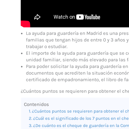
La ayuda para guardería en Madrid es una pre
familias que tengan hijos de entre 0 y 3 años 
trabajar o estudiar.
El importe de la ayuda para guardería que se c
unidad familiar, siendo más elevado para las 
Para poder solicitar la ayuda para guardería e
documentos que acrediten la situación económi
certificado de empadronamiento, el libro de fam
¿Cuántos puntos se requieren para obtener el ch
Contenidos
¿Cuántos puntos se requieren para obtener el 
¿Cuál es el significado de los 7 puntos en el c
¿De cuánto es el cheque de guardería en la C