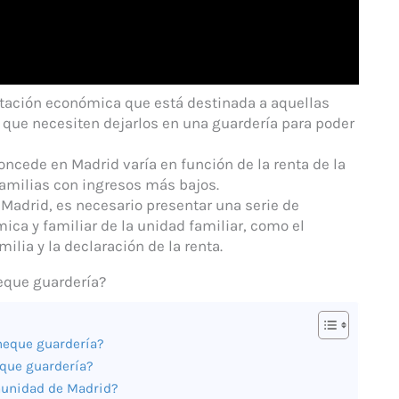
stación económica que está destinada a aquellas
y que necesiten dejarlos en una guardería para poder
oncede en Madrid varía en función de la renta de la
familias con ingresos más bajos.
n Madrid, es necesario presentar una serie de
ca y familiar de la unidad familiar, como el
ilia y la declaración de la renta.
eque guardería?
cheque guardería?
heque guardería?
omunidad de Madrid?