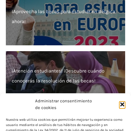
¡Aprovecha las becas para estudiar en Bélgica
ahora!
¡Atención estudiantes! ¡Descubre cuándo
conocerás la resolución de las becas!
Administrar consentimiento
de cookies
Nuestra web utiliza cookies que permitirán mejorar tu experiencia como
usuario mediante el análisis de tus hábitos de navegación y en
¡Beca Francia!: Estudia en el país del amor sin
cumplimiento de la Ley 34/2002, de 11 de julio de servicios de la sociedad