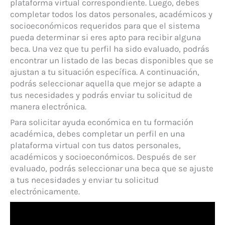
plataforma virtual correspondiente. Luego, debes
completar todos los datos personales, académicos y
socioeconómicos requeridos para que el sistema
pueda determinar si eres apto para recibir alguna
beca. Una vez que tu perfil ha sido evaluado, podrás
encontrar un listado de las becas disponibles que se
ajustan a tu situación específica. A continuación,
podrás seleccionar aquella que mejor se adapte a
tus necesidades y podrás enviar tu solicitud de
manera electrónica.
Para solicitar ayuda económica en tu formación
académica, debes completar un perfil en una
plataforma virtual con tus datos personales,
académicos y socioeconómicos. Después de ser
evaluado, podrás seleccionar una beca que se ajuste
a tus necesidades y enviar tu solicitud
electrónicamente.