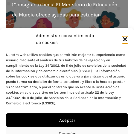
¡Consigue tu beca! El Ministerio de Educación
de Murcia ofrece ayudas para estudiar
Administrar consentimiento
de cookies
Nuestra web utiliza cookies que permitirán mejorar tu experiencia como
usuario mediante el análisis de tus hábitos de navegación y en
Consigue tu sueño universitario con la Unidad
cumplimiento de la Ley 34/2002, de 11 de julio de servicios de la sociedad
de la información y de comercio electrónico (LSSICE). La información
de Becas UNIR
sobre las cookies que utilizamos es lo que va a garantizar que el usuario
pueda tomar su decisión de forma consciente y libre a la hora de prestar
su consentimiento, o por el contrario que no acepte la instalación de
cookies en su dispositivo en los términos del artículo 22 de la Ley
34/2002, de 11 de julio, de Servicios de la Sociedad de la Información y
Comercio Electrónico (LSSICE).
Aceptar
Aviso legal
Política de cookies
Denegar