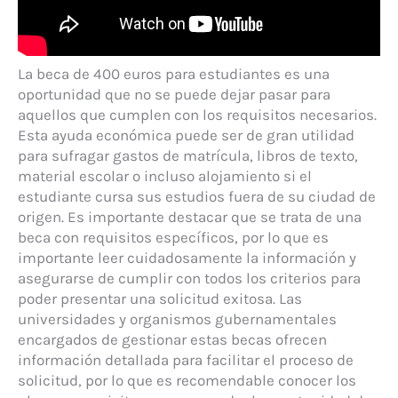
La beca de 400 euros para estudiantes es una
oportunidad que no se puede dejar pasar para
aquellos que cumplen con los requisitos necesarios.
Esta ayuda económica puede ser de gran utilidad
para sufragar gastos de matrícula, libros de texto,
material escolar o incluso alojamiento si el
estudiante cursa sus estudios fuera de su ciudad de
origen. Es importante destacar que se trata de una
beca con requisitos específicos, por lo que es
importante leer cuidadosamente la información y
asegurarse de cumplir con todos los criterios para
poder presentar una solicitud exitosa. Las
universidades y organismos gubernamentales
encargados de gestionar estas becas ofrecen
información detallada para facilitar el proceso de
solicitud, por lo que es recomendable conocer los