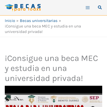
Ir
Busc
al
contenido
Inicio
Becas universitarias
¡Consigue una beca MEC y estudia en una
universidad privada!
¡Consigue una beca MEC
y estudia en una
universidad privada!