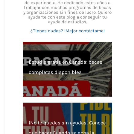
de experiencia. He dedicado estos años a
trabajar con muchos programas de becas
y organizaciones sin fines de lucro. Quiero
ayudarte con este blog a conseguir tu
ayuda de estudios.
¿Tienes dudas? ¡Mejor contáctame!
Estudia gratis en Canadá: becas
completas disponibles
¡No te quedes sin ayudas! Conoce
qué hacer Cuando se echa la