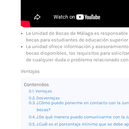
La Unidad de Becas de Málaga es responsable d
becas para estudiantes de educación superior 
La unidad ofrece información y asesoramiento a
becas disponibles, los requisitos para solicitar
de cualquier duda o problema relacionado con 
Ventajas
Contenidos
Ventajas
Desventajas
¿Cómo puedo ponerme en contacto con la Junta
becas?
¿De qué manera puedo comunicarme con la Ju
¿Cuál es el porcentaje mínimo que se debe ap