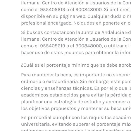
llamar al Centro de Atención a Usuarios de la Co
como el 955405619 o el 900848000. Si prefieres,
disponible en su página web. Cualquier duda o n
profesional encargado. No dudes en ponerte en co
Si buscas contactar con la Junta de Andalucía E
llamar al Centro de Atención a Usuarios de la C
como el 955405619 o el 900848000, o utilizar el 
hacer uso de estos recursos para obtener la info
¿Cuál es el porcentaje mínimo que se debe aprob
Para mantener la beca, es importante no superar
ordinaria o extraordinaria. Sin embargo, este por
ciencias y enseñanzas técnicas. Es por ello que 
académicos establecidos para evitar la pérdida 
planificar una estrategia de estudio y aprender
los objetivos propuestos y mantener su beca univ
Es primordial cumplir con los requisitos acadé
universitaria, evitando superar el porcentaje m
ordinarias o extraordinarias. La planificación y 