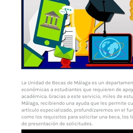
La Unidad de Becas de Málaga es un departament
económicas a estudiantes que requieren de apoy
académica. Gracias a este servicio, miles de est
Málaga, recibiendo una ayuda que les permite cub
artículo especializado, profundizaremos en el f
como los requisitos para solicitar una beca, los 
de presentación de solicitudes.