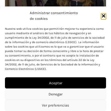
Administrar consentimiento
de cookies
Nuestra web utiliza cookies que permitirán mejorar tu experiencia como
usuario mediante el análisis de tus hábitos de navegación y en
¡Ya llegó el momento! Ingresan el dinero de las
cumplimiento de la Ley 34/2002, de 11 de julio de servicios de la sociedad
de la información y de comercio electrónico (LSSICE). La información
becas.
sobre las cookies que utilizamos es lo que va a garantizar que el usuario
pueda tomar su decisión de forma consciente y libre a la hora de prestar
su consentimiento, o por el contrario que no acepte la instalación de
cookies en su dispositivo en los términos del artículo 22 de la Ley
34/2002, de 11 de julio, de Servicios de la Sociedad de la Información y
Comercio Electrónico (LSSICE).
Aceptar
Aviso legal
Política de cookies
Denegar
Política de privacidad
Ver preferencias
Copyright © 2026 Becas y ayudas para educación