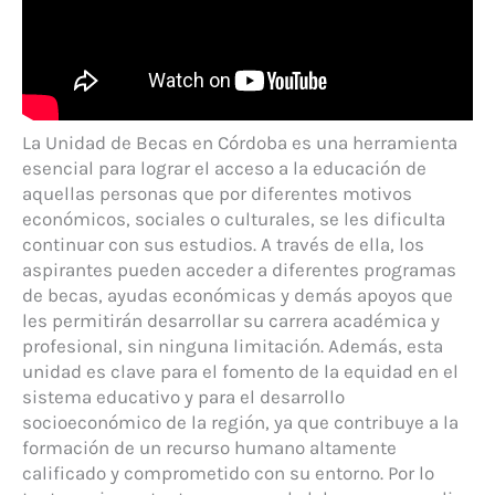
La Unidad de Becas en Córdoba es una herramienta
esencial para lograr el acceso a la educación de
aquellas personas que por diferentes motivos
económicos, sociales o culturales, se les dificulta
continuar con sus estudios. A través de ella, los
aspirantes pueden acceder a diferentes programas
de becas, ayudas económicas y demás apoyos que
les permitirán desarrollar su carrera académica y
profesional, sin ninguna limitación. Además, esta
unidad es clave para el fomento de la equidad en el
sistema educativo y para el desarrollo
socioeconómico de la región, ya que contribuye a la
formación de un recurso humano altamente
calificado y comprometido con su entorno. Por lo