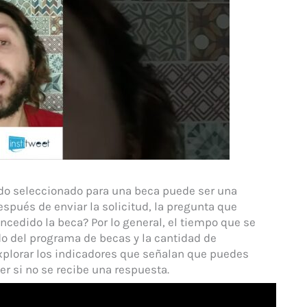
 sido seleccionado para una beca puede ser una
espués de enviar la solicitud, la pregunta que
edido la beca? Por lo general, el tiempo que se
o del programa de becas y la cantidad de
explorar los indicadores que señalan que puedes
r si no se recibe una respuesta.