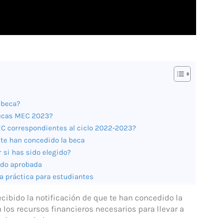
 beca?
becas MEC 2023?
EC correspondientes al ciclo 2022-2023?
 te han concedido la beca
 si has sido elegido?
sido aprobada
a práctica para estudiantes
cibido la notificación de que te han concedido la
los recursos financieros necesarios para llevar a