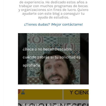
de experiencia. He dedicado estos años a
trabajar con muchos programas de becas
y organizaciones sin fines de lucro. Quiero
ayudarte con este blog a conseguir tu
ayuda de estudios.
¿Tienes dudas? ¡Mejor contáctame!
¿Beca o no beca? Descubre
cuándo sabrás si tu solicitud es
aprobada.
Gana la beca de bachillerato: