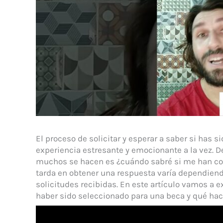
El proceso de solicitar y esperar a saber si has
experiencia estresante y emocionante a la vez. D
muchos se hacen es ¿cuándo sabré si me han conc
tarda en obtener una respuesta varía dependiend
solicitudes recibidas. En este artículo vamos a 
haber sido seleccionado para una beca y qué hace