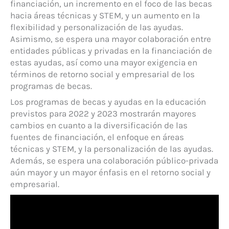
financiación, un incremento en el foco de las becas
hacia áreas técnicas y STEM, y un aumento en la
flexibilidad y personalización de las ayudas.
Asimismo, se espera una mayor colaboración entre
entidades públicas y privadas en la financiación de
estas ayudas, así como una mayor exigencia en
términos de retorno social y empresarial de los
programas de becas.
Los programas de becas y ayudas en la educación
previstos para 2022 y 2023 mostrarán mayores
cambios en cuanto a la diversificación de las
fuentes de financiación, el enfoque en áreas
técnicas y STEM, y la personalización de las ayudas.
Además, se espera una colaboración público-privada
aún mayor y un mayor énfasis en el retorno social y
empresarial.